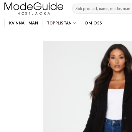
Skip
Search
to
for:
content
OM OSS
KVINNA
MAN
TOPPLISTAN