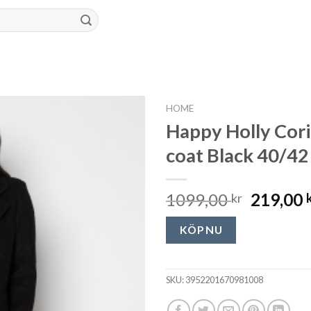
HOME
Happy Holly Cor
coat Black 40/42
1099,00
219,00
kr
KÖP NU
SKU:
3952201670981008