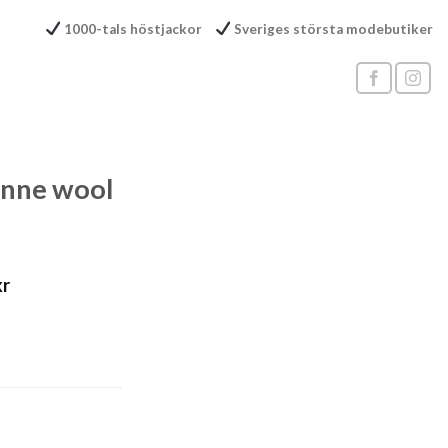
1000-tals höstjackor
Sveriges största modebutiker
inne wool
kr