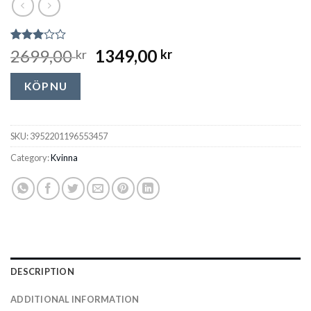
Rated
228
2699,00
1349,00
kr
kr
2.96
out of
5
KÖP NU
based
on
customer
ratings
SKU:
3952201196553457
Category:
Kvinna
DESCRIPTION
ADDITIONAL INFORMATION