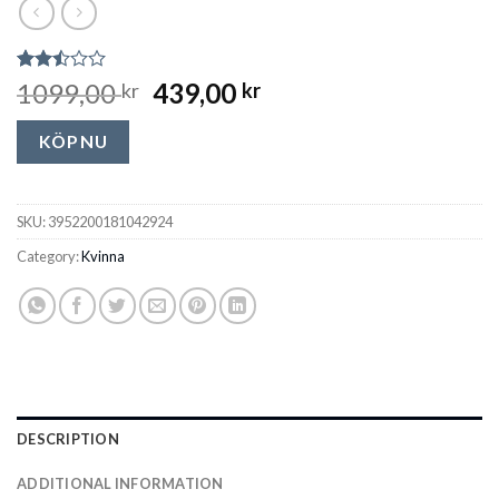
Rated
2071
1099,00
439,00
kr
kr
2.49
out
of 5
KÖP NU
based
on
customer
ratings
SKU:
3952200181042924
Category:
Kvinna
DESCRIPTION
ADDITIONAL INFORMATION