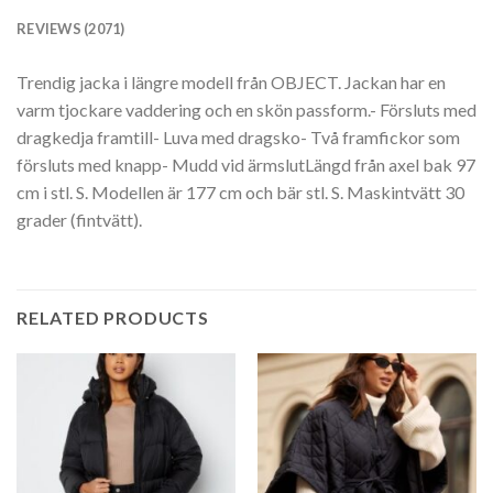
REVIEWS (2071)
Trendig jacka i längre modell från OBJECT. Jackan har en
varm tjockare vaddering och en skön passform.- Försluts med
dragkedja framtill- Luva med dragsko- Två framfickor som
försluts med knapp- Mudd vid ärmslutLängd från axel bak 97
cm i stl. S. Modellen är 177 cm och bär stl. S. Maskintvätt 30
grader (fintvätt).
RELATED PRODUCTS