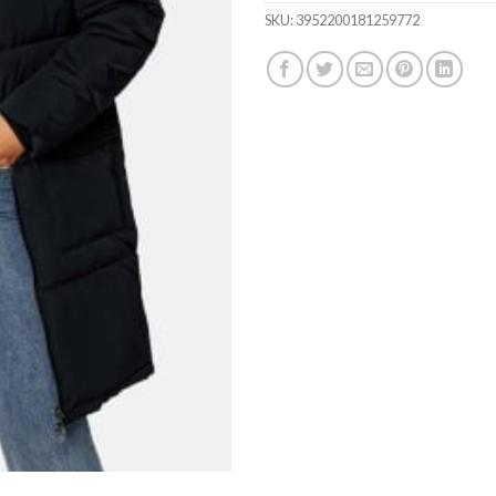
ratings
SKU:
3952200181259772