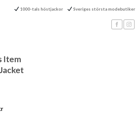
1000-tals höstjackor
Sveriges största modebutiker
s Item
Jacket
kr