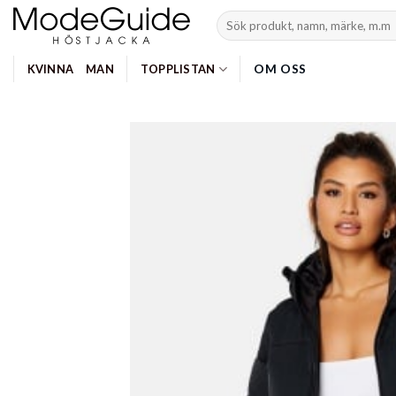
Skip
Search
to
for:
content
OM OSS
KVINNA
MAN
TOPPLISTAN