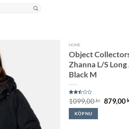
HOME
Object Collector
Zhanna L/S Long 
Black M
Rated
2184
1099,00
879,00
kr
2.47
out
of 5
KÖP NU
based
on
customer