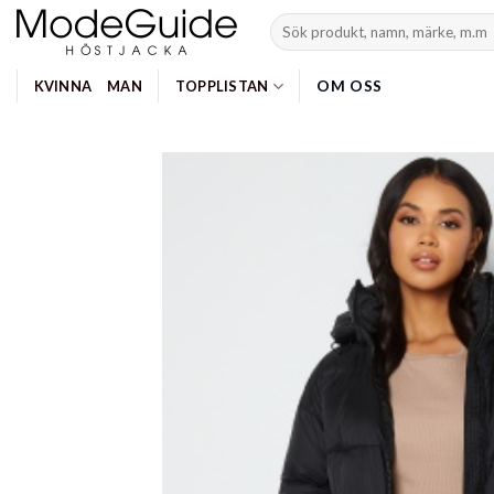
Skip
Search
to
for:
content
OM OSS
KVINNA
MAN
TOPPLISTAN