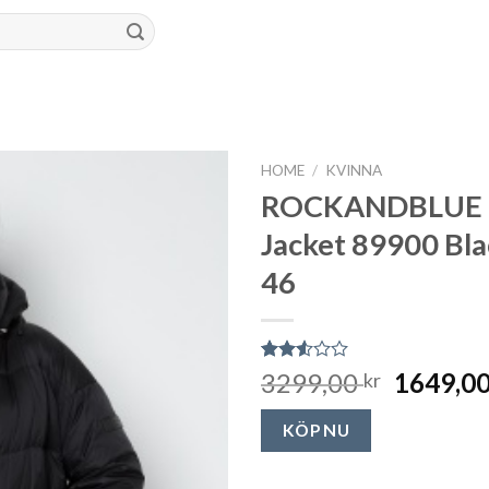
HOME
/
KVINNA
ROCKANDBLUE 
Jacket 89900 Bla
46
Rated
2351
3299,00
1649,0
kr
2.51
out
of 5
KÖP NU
based
on
customer