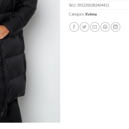
ratings
SKU:
3952200382404415
Category:
Kvinna