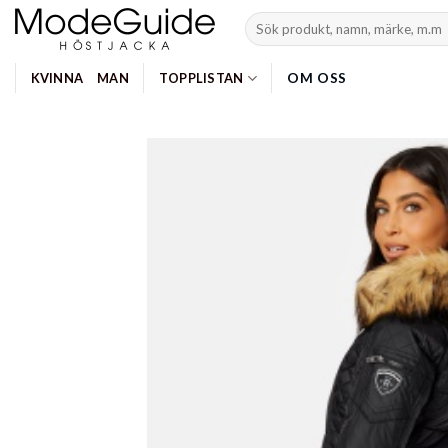
Skip
Search
to
for:
content
OM OSS
KVINNA
MAN
TOPPLISTAN