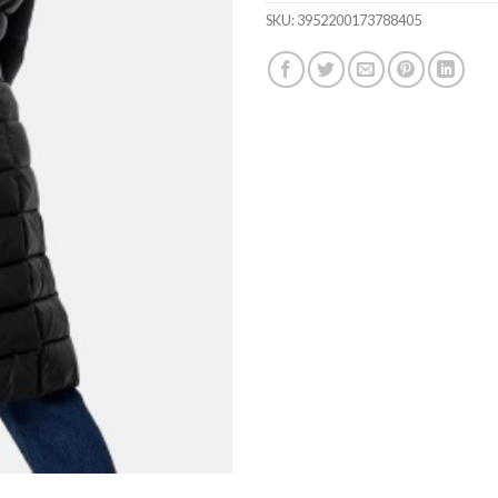
ratings
SKU:
3952200173788405