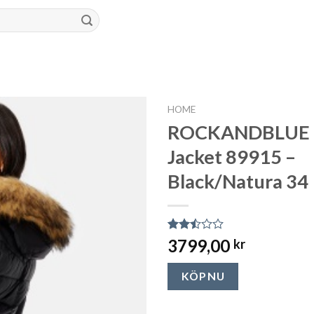
HOME
ROCKANDBLUE 
Jacket 89915 –
Black/Natura 34
Rated
1987
3799,00
kr
2.45
out
of 5
KÖP NU
based
on
customer