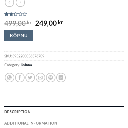
Rated
133
499,00
249,00
kr
kr
2.32
out
of 5
KÖP NU
based
on
customer
ratings
SKU:
3952200056376709
Category:
Kvinna
DESCRIPTION
ADDITIONAL INFORMATION