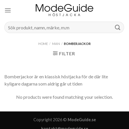
Skip
to
content
Search
for:
HOME
/
MAN
/
BOMBERJACKOR
FILTER
Bomberjackor är en klassisk höstjacka för de där lite
kyligare dagarna som aldrig går ut tiden
No products were found matching your selection.
Copyright 2026 ©
ModeGuide.se
kontakt@modeguide.se