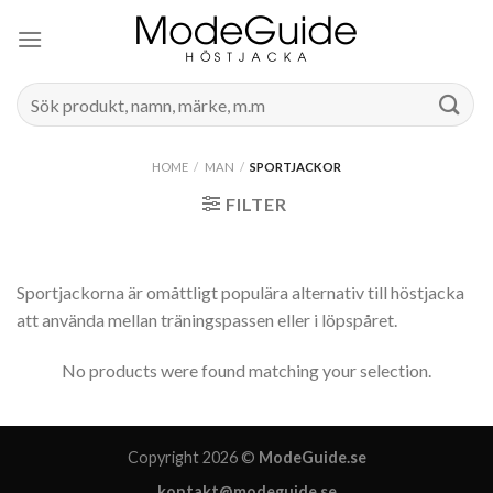
Skip
to
content
Search
for:
HOME
/
MAN
/
SPORTJACKOR
FILTER
Sportjackorna är omåttligt populära alternativ till höstjacka
att använda mellan träningspassen eller i löpspåret.
No products were found matching your selection.
Copyright 2026 ©
ModeGuide.se
kontakt@modeguide.se