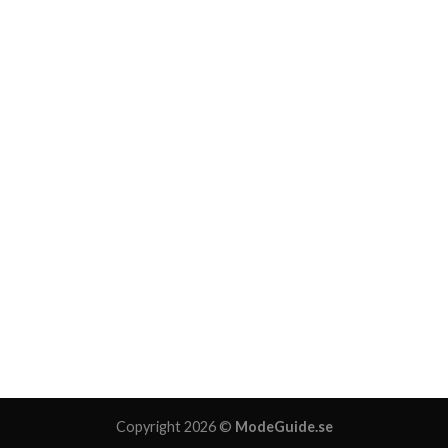
Copyright 2026 ©
ModeGuide.se