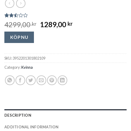
Rated
2112
4299,00
1289,00
kr
kr
2.49
out
of 5
KÖP NU
based
on
customer
ratings
SKU:
3952201301802109
Category:
Kvinna
DESCRIPTION
ADDITIONAL INFORMATION