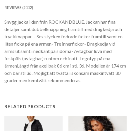
REVIEWS (2112)
Snygg jacka i dun från ROCKANDBLUE. Jackan har fina
detaljer samt dubbelknäppning framtill med dragkedja och
tryckknappar. – Sex stycken fodrade fickor framtill samt en
liten ficka på ena armen- Tre innerfickor- Dragkedja vid
ärmslut samt i nedkant på sidorna- Avtagbar luva med
fuskpäls (avtagbar) runtom och inuti- Logotyp på ena
ärmenLängd från axel bak 86 cm i stl. 36. Modellen är 174 cm
och bär stl 36. Möjligt att tvätta i skonsam maskintvätt 30
grader men kemtvätt rekommenderas.
RELATED PRODUCTS