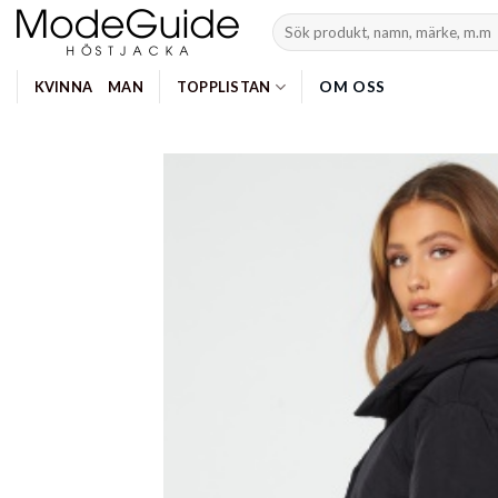
Skip
Search
to
for:
content
OM OSS
KVINNA
MAN
TOPPLISTAN