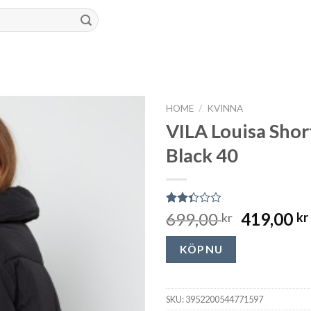
HOME
/
KVINNA
VILA Louisa Shor
Black 40
Rated
127
699,00
419,00
kr
kr
2.34
out
of 5
KÖP NU
based
on
customer
ratings
SKU:
3952200544771597